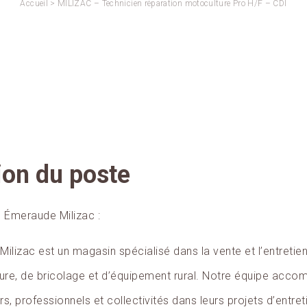
Accueil
>
MILIZAC – Technicien réparation motoculture Pro H/F – CDI
ion du poste
 Émeraude Milizac :
lizac est un magasin spécialisé dans la vente et l’entretie
ture, de bricolage et d’équipement rural. Notre équipe acc
rs, professionnels et collectivités dans leurs projets d’entret