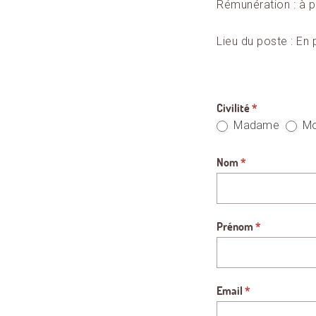
Rémunération : à p
Lieu du poste : En 
Civilité
*
Candidature
Madame
Mo
Nom
*
Prénom
*
Email
*