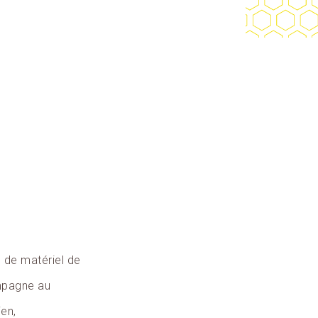
n de matériel de
ompagne au
ien,