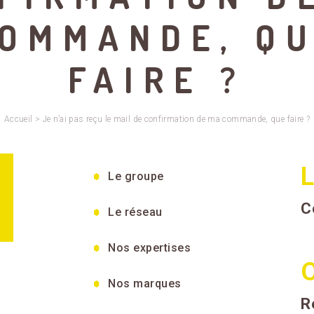
OMMANDE, Q
FAIRE ?
Accueil
>
Je n’ai pas reçu le mail de confirmation de ma commande, que faire ?
L
Le groupe
C
Le réseau
Nos expertises
O
Nos marques
R